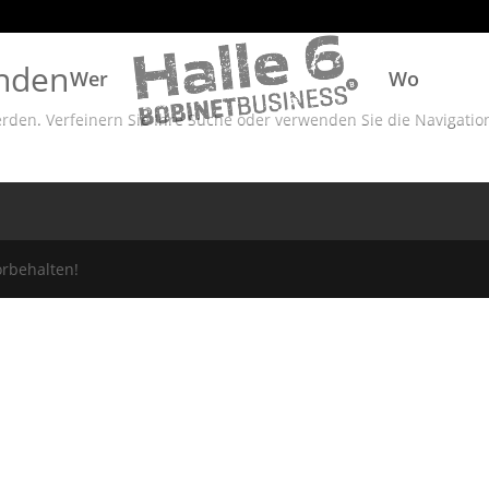
unden
Wer
Wo
rden. Verfeinern Sie Ihre Suche oder verwenden Sie die Navigatio
orbehalten!